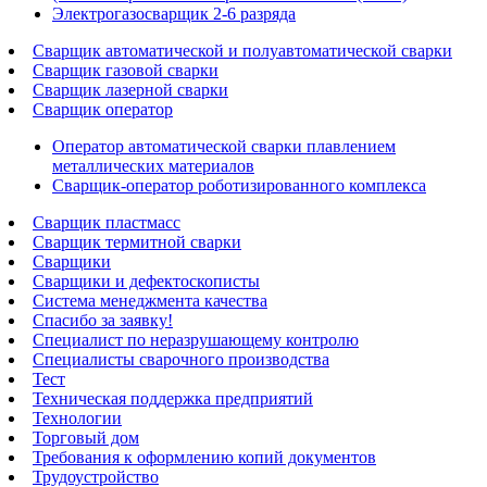
Электрогазосварщик 2-6 разряда
Сварщик автоматической и полуавтоматической сварки
Сварщик газовой сварки
Сварщик лазерной сварки
Сварщик оператор
Оператор автоматической сварки плавлением
металлических материалов
Сварщик-оператор роботизированного комплекса
Сварщик пластмасс
Сварщик термитной сварки
Сварщики
Сварщики и дефектоскописты
Система менеджмента качества
Спасибо за заявку!
Специалист по неразрушающему контролю
Специалисты сварочного производства
Тест
Техническая поддержка предприятий
Технологии
Торговый дом
Требования к оформлению копий документов
Трудоустройство