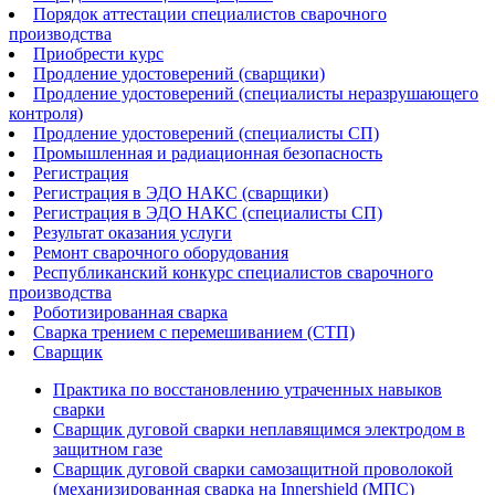
Порядок аттестации специалистов сварочного
производства
Приобрести курс
Продление удостоверений (сварщики)
Продление удостоверений (специалисты неразрушающего
контроля)
Продление удостоверений (специалисты СП)
Промышленная и радиационная безопасность
Регистрация
Регистрация в ЭДО НАКС (сварщики)
Регистрация в ЭДО НАКС (специалисты СП)
Результат оказания услуги
Ремонт сварочного оборудования
Республиканский конкурс специалистов сварочного
производства
Роботизированная сварка​
Сварка трением с перемешиванием (СТП)
Сварщик
Практика по восстановлению утраченных навыков
сварки
Сварщик дуговой сварки неплавящимся электродом в
защитном газе
Сварщик дуговой сварки самозащитной проволокой
(механизированная сварка на Innershield (МПС)