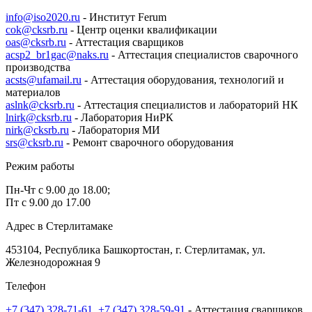
info@iso2020.ru
- Институт Ferum
cok@cksrb.ru
- Центр оценки квалификации
oas@cksrb.ru
- Аттестация сварщиков
acsp2_br1gac@naks.ru
- Аттестация специалистов сварочного
производства
acsts@ufamail.ru
- Аттестация оборудования, технологий и
материалов
aslnk@cksrb.ru
- Аттестация специалистов и лабораторий НК
lnirk@cksrb.ru
- Лаборатория НиРК
nirk@cksrb.ru
- Лаборатория МИ
srs@cksrb.ru
- Ремонт сварочного оборудования
Режим работы
Пн-Чт с 9.00 до 18.00;
Пт с 9.00 до 17.00
Адрес в Стерлитамаке
453104, Республика Башкортостан, г. Стерлитамак, ул.
Железнодорожная 9
Телефон
+7 (347) 328-71-61
,
+7 (347) 328-59-91
- Аттестация сварщиков