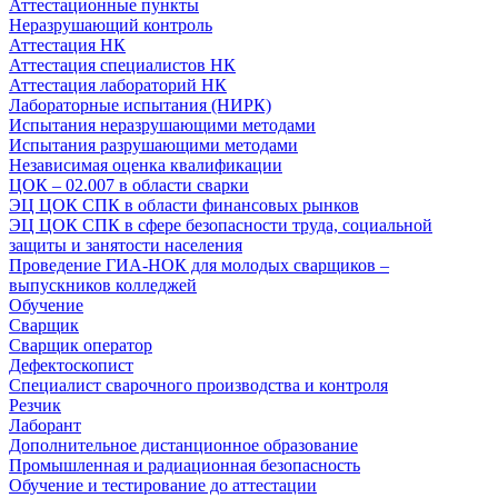
Аттестационные пункты
Неразрушающий контроль
Аттестация НК
Аттестация специалистов НК
Аттестация лабораторий НК
Лабораторные испытания (НИРК)
Испытания неразрушающими методами
Испытания разрушающими методами
Независимая оценка квалификации
ЦОК – 02.007 в области сварки
ЭЦ ЦОК СПК в области финансовых рынков
ЭЦ ЦОК СПК в сфере безопасности труда, социальной
защиты и занятости населения
Проведение ГИА-НОК для молодых сварщиков –
выпускников колледжей
Обучение
Сварщик
Сварщик оператор
Дефектоскопист
Специалист сварочного производства и контроля
Резчик
Лаборант
Дополнительное дистанционное образование
Промышленная и радиационная безопасность
Обучение и тестирование до аттестации