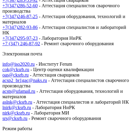
+7(347)285-55-92
- Аттестация сварщиков
+7(347)286-52-60
- Аттестация специалистов сварочного
производства
+7(347)246-87-25
- Аттестация оборудования, технологий и
материалов
+7(347)282-93-86
- Аттестация специалистов и лабораторий
НК
+7(347)295-97-23
- Лаборатория НиРК
+7 (347) 246-87-92
- Ремонт сварочного оборудования
Электронная почта
info@iso2020.ru
- Институт Ferum
cok@cksrb.ru
- Центр оценки квалификации
oas@cksrb.ru
- Аттестация сварщиков
acsp2_br1gac@naks.ru
- Аттестация специалистов сварочного
производства
acsts@ufamail.ru
- Аттестация оборудования, технологий и
материалов
aslnk@cksrb.ru
- Аттестация специалистов и лабораторий НК
lnirk@cksrb.ru
- Лаборатория НиРК
nirk@cksrb.ru
- Лаборатория МИ
srs@cksrb.ru
- Ремонт сварочного оборудования
Режим работы