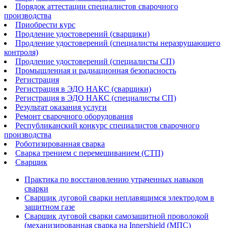
Порядок аттестации специалистов сварочного
производства
Приобрести курс
Продление удостоверений (сварщики)
Продление удостоверений (специалисты неразрушающего
контроля)
Продление удостоверений (специалисты СП)
Промышленная и радиационная безопасность
Регистрация
Регистрация в ЭДО НАКС (сварщики)
Регистрация в ЭДО НАКС (специалисты СП)
Результат оказания услуги
Ремонт сварочного оборудования
Республиканский конкурс специалистов сварочного
производства
Роботизированная сварка​
Сварка трением с перемешиванием (СТП)
Сварщик
Практика по восстановлению утраченных навыков
сварки
Сварщик дуговой сварки неплавящимся электродом в
защитном газе
Сварщик дуговой сварки самозащитной проволокой
(механизированная сварка на Innershield (МПС)