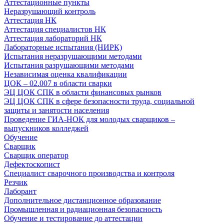
Аттестационные пункты
Неразрушающий контроль
Аттестация НК
Аттестация специалистов НК
Аттестация лабораторий НК
Лабораторные испытания (НИРК)
Испытания неразрушающими методами
Испытания разрушающими методами
Независимая оценка квалификации
ЦОК – 02.007 в области сварки
ЭЦ ЦОК СПК в области финансовых рынков
ЭЦ ЦОК СПК в сфере безопасности труда, социальной
защиты и занятости населения
Проведение ГИА-НОК для молодых сварщиков –
выпускников колледжей
Обучение
Сварщик
Сварщик оператор
Дефектоскопист
Специалист сварочного производства и контроля
Резчик
Лаборант
Дополнительное дистанционное образование
Промышленная и радиационная безопасность
Обучение и тестирование до аттестации