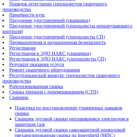
Порядок аттестации специалистов сварочного
производства
Приобрести курс
Продление удостоверений (сварщики)
Продление удостоверений (специалисты неразрушающего
контроля)
Продление удостоверений (специалисты СП)
Промышленная и радиационная безопасность
Регистрация
Регистрация в ЭДО НАКС (сварщики)
Регистрация в ЭДО НАКС (специалисты СП)
Результат оказания услуги
Ремонт сварочного оборудования
Республиканский конкурс специалистов сварочного
производства
Роботизированная сварка​
Сварка трением с перемешиванием (СТП)
Сварщик
Практика по восстановлению утраченных навыков
сварки
Сварщик дуговой сварки неплавящимся электродом в
защитном газе
Сварщик дуговой сварки самозащитной проволокой
(механизированная сварка на Innershield (МПС)