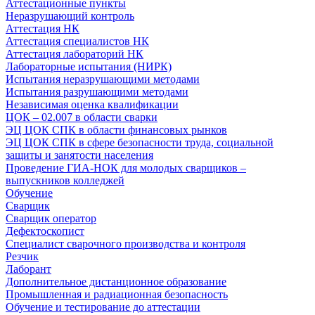
Аттестационные пункты
Неразрушающий контроль
Аттестация НК
Аттестация специалистов НК
Аттестация лабораторий НК
Лабораторные испытания (НИРК)
Испытания неразрушающими методами
Испытания разрушающими методами
Независимая оценка квалификации
ЦОК – 02.007 в области сварки
ЭЦ ЦОК СПК в области финансовых рынков
ЭЦ ЦОК СПК в сфере безопасности труда, социальной
защиты и занятости населения
Проведение ГИА-НОК для молодых сварщиков –
выпускников колледжей
Обучение
Сварщик
Сварщик оператор
Дефектоскопист
Специалист сварочного производства и контроля
Резчик
Лаборант
Дополнительное дистанционное образование
Промышленная и радиационная безопасность
Обучение и тестирование до аттестации