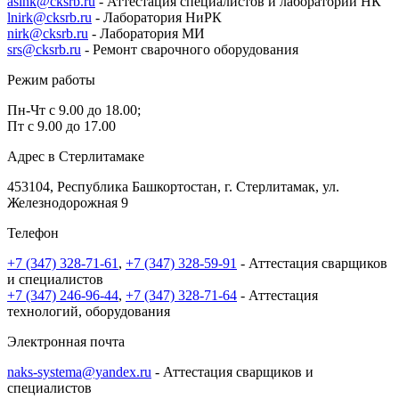
aslnk@cksrb.ru
- Аттестация специалистов и лабораторий НК
lnirk@cksrb.ru
- Лаборатория НиРК
nirk@cksrb.ru
- Лаборатория МИ
srs@cksrb.ru
- Ремонт сварочного оборудования
Режим работы
Пн-Чт с 9.00 до 18.00;
Пт с 9.00 до 17.00
Адрес в Стерлитамаке
453104, Республика Башкортостан, г. Стерлитамак, ул.
Железнодорожная 9
Телефон
+7 (347) 328-71-61
,
+7 (347) 328-59-91
- Аттестация сварщиков
и специалистов
+7 (347) 246-96-44
,
+7 (347) 328-71-64
- Аттестация
технологий, оборудования
Электронная почта
naks-systema@yandex.ru
- Аттестация сварщиков и
специалистов