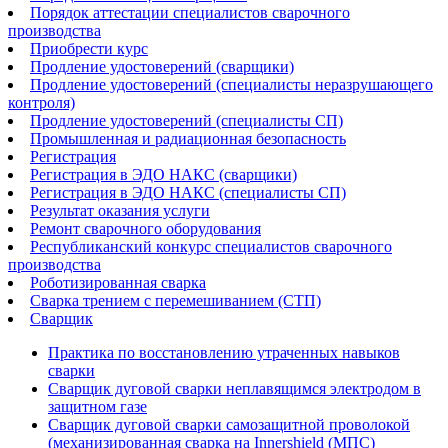
Порядок аттестации специалистов сварочного
производства
Приобрести курс
Продление удостоверений (сварщики)
Продление удостоверений (специалисты неразрушающего
контроля)
Продление удостоверений (специалисты СП)
Промышленная и радиационная безопасность
Регистрация
Регистрация в ЭДО НАКС (сварщики)
Регистрация в ЭДО НАКС (специалисты СП)
Результат оказания услуги
Ремонт сварочного оборудования
Республиканский конкурс специалистов сварочного
производства
Роботизированная сварка​
Сварка трением с перемешиванием (СТП)
Сварщик
Практика по восстановлению утраченных навыков
сварки
Сварщик дуговой сварки неплавящимся электродом в
защитном газе
Сварщик дуговой сварки самозащитной проволокой
(механизированная сварка на Innershield (МПС)