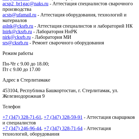
acsp2_br1gac@naks.ru
- Аттестация специалистов сварочного
производства
acsts@ufamail.ru
- Аттестация оборудования, технологий и
материалов
aslnk@cksrb.ru
- Аттестация специалистов и лабораторий НК
lnirk@cksrb.ru
- Лаборатория НиРК
nirk@cksrb.ru
- Лаборатория МИ
srs@cksrb.ru
- Ремонт сварочного оборудования
Режим работы
Пн-Чт с 9.00 до 18.00;
Пт с 9.00 до 17.00
Адрес в Стерлитамаке
453104, Республика Башкортостан, г. Стерлитамак, ул.
Железнодорожная 9
Телефон
+7 (347) 328-71-61
,
+7 (347) 328-59-91
- Аттестация сварщиков
и специалистов
+7 (347) 246-96-44
,
+7 (347) 328-71-64
- Аттестация
технологий, оборудования