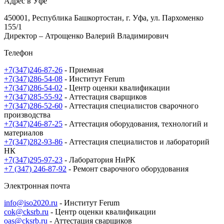
Адрес в Уфе
450001, Республика Башкортостан, г. Уфа, ул. Пархоменко
155/1
Директор – Атрощенко Валерий Владимирович
Телефон
+7(347)246-87-26
- Приемная
+7(347)286-54-08
- Институт Ferum
+7(347)286-54-02
- Центр оценки квалификации
+7(347)285-55-92
- Аттестация сварщиков
+7(347)286-52-60
- Аттестация специалистов сварочного
производства
+7(347)246-87-25
- Аттестация оборудования, технологий и
материалов
+7(347)282-93-86
- Аттестация специалистов и лабораторий
НК
+7(347)295-97-23
- Лаборатория НиРК
+7 (347) 246-87-92
- Ремонт сварочного оборудования
Электронная почта
info@iso2020.ru
- Институт Ferum
cok@cksrb.ru
- Центр оценки квалификации
oas@cksrb.ru
- Аттестация сварщиков