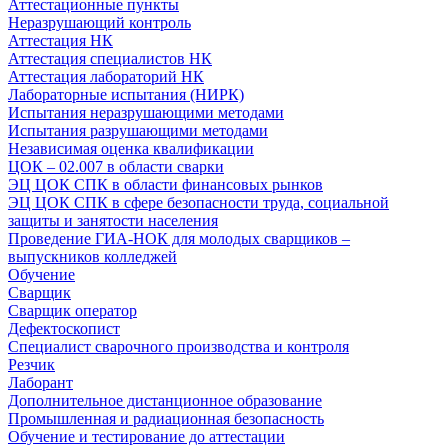
Аттестационные пункты
Неразрушающий контроль
Аттестация НК
Аттестация специалистов НК
Аттестация лабораторий НК
Лабораторные испытания (НИРК)
Испытания неразрушающими методами
Испытания разрушающими методами
Независимая оценка квалификации
ЦОК – 02.007 в области сварки
ЭЦ ЦОК СПК в области финансовых рынков
ЭЦ ЦОК СПК в сфере безопасности труда, социальной
защиты и занятости населения
Проведение ГИА-НОК для молодых сварщиков –
выпускников колледжей
Обучение
Сварщик
Сварщик оператор
Дефектоскопист
Специалист сварочного производства и контроля
Резчик
Лаборант
Дополнительное дистанционное образование
Промышленная и радиационная безопасность
Обучение и тестирование до аттестации