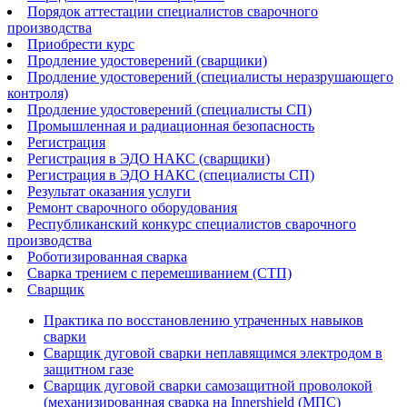
Порядок аттестации специалистов сварочного
производства
Приобрести курс
Продление удостоверений (сварщики)
Продление удостоверений (специалисты неразрушающего
контроля)
Продление удостоверений (специалисты СП)
Промышленная и радиационная безопасность
Регистрация
Регистрация в ЭДО НАКС (сварщики)
Регистрация в ЭДО НАКС (специалисты СП)
Результат оказания услуги
Ремонт сварочного оборудования
Республиканский конкурс специалистов сварочного
производства
Роботизированная сварка​
Сварка трением с перемешиванием (СТП)
Сварщик
Практика по восстановлению утраченных навыков
сварки
Сварщик дуговой сварки неплавящимся электродом в
защитном газе
Сварщик дуговой сварки самозащитной проволокой
(механизированная сварка на Innershield (МПС)