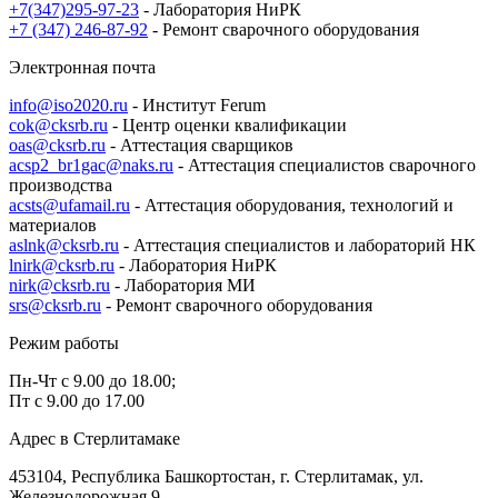
+7(347)295-97-23
- Лаборатория НиРК
+7 (347) 246-87-92
- Ремонт сварочного оборудования
Электронная почта
info@iso2020.ru
- Институт Ferum
cok@cksrb.ru
- Центр оценки квалификации
oas@cksrb.ru
- Аттестация сварщиков
acsp2_br1gac@naks.ru
- Аттестация специалистов сварочного
производства
acsts@ufamail.ru
- Аттестация оборудования, технологий и
материалов
aslnk@cksrb.ru
- Аттестация специалистов и лабораторий НК
lnirk@cksrb.ru
- Лаборатория НиРК
nirk@cksrb.ru
- Лаборатория МИ
srs@cksrb.ru
- Ремонт сварочного оборудования
Режим работы
Пн-Чт с 9.00 до 18.00;
Пт с 9.00 до 17.00
Адрес в Стерлитамаке
453104, Республика Башкортостан, г. Стерлитамак, ул.
Железнодорожная 9