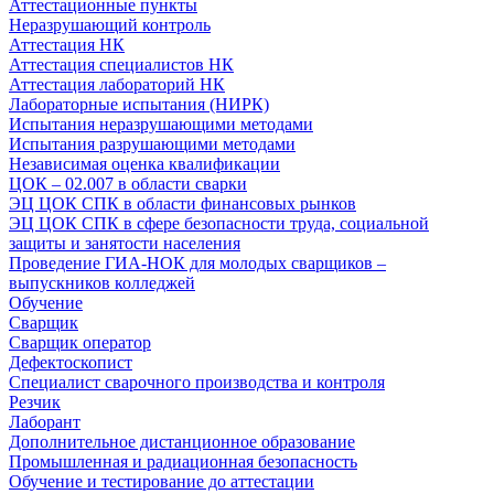
Аттестационные пункты
Неразрушающий контроль
Аттестация НК
Аттестация специалистов НК
Аттестация лабораторий НК
Лабораторные испытания (НИРК)
Испытания неразрушающими методами
Испытания разрушающими методами
Независимая оценка квалификации
ЦОК – 02.007 в области сварки
ЭЦ ЦОК СПК в области финансовых рынков
ЭЦ ЦОК СПК в сфере безопасности труда, социальной
защиты и занятости населения
Проведение ГИА-НОК для молодых сварщиков –
выпускников колледжей
Обучение
Сварщик
Сварщик оператор
Дефектоскопист
Специалист сварочного производства и контроля
Резчик
Лаборант
Дополнительное дистанционное образование
Промышленная и радиационная безопасность
Обучение и тестирование до аттестации