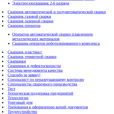
Электрогазосварщик 2-6 разряда
Сварщик автоматической и полуавтоматической сварки
Сварщик газовой сварки
Сварщик лазерной сварки
Сварщик оператор
Оператор автоматической сварки плавлением
металлических материалов
Сварщик-оператор роботизированного комплекса
Сварщик пластмасс
Сварщик термитной сварки
Сварщики
Сварщики и дефектоскописты
Система менеджмента качества
Спасибо за заявку!
Специалист по неразрушающему контролю
Специалисты сварочного производства
Тест
Техническая поддержка предприятий
Технологии
Торговый дом
Требования к оформлению копий документов
Трудоустройство