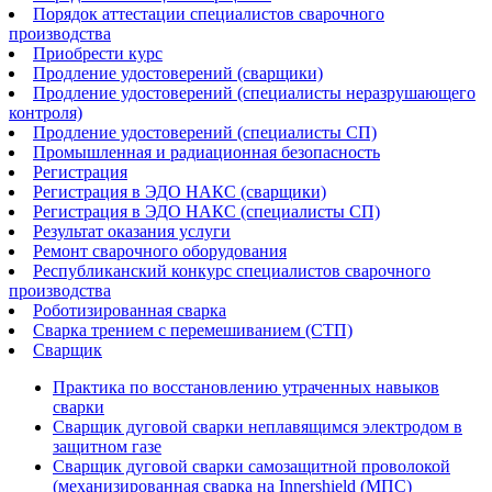
Порядок аттестации специалистов сварочного
производства
Приобрести курс
Продление удостоверений (сварщики)
Продление удостоверений (специалисты неразрушающего
контроля)
Продление удостоверений (специалисты СП)
Промышленная и радиационная безопасность
Регистрация
Регистрация в ЭДО НАКС (сварщики)
Регистрация в ЭДО НАКС (специалисты СП)
Результат оказания услуги
Ремонт сварочного оборудования
Республиканский конкурс специалистов сварочного
производства
Роботизированная сварка​
Сварка трением с перемешиванием (СТП)
Сварщик
Практика по восстановлению утраченных навыков
сварки
Сварщик дуговой сварки неплавящимся электродом в
защитном газе
Сварщик дуговой сварки самозащитной проволокой
(механизированная сварка на Innershield (МПС)