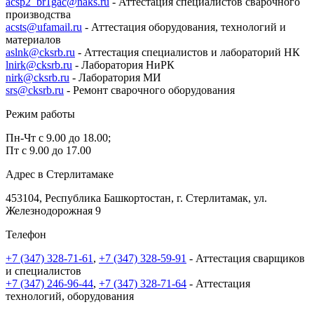
acsp2_br1gac@naks.ru
- Аттестация специалистов сварочного
производства
acsts@ufamail.ru
- Аттестация оборудования, технологий и
материалов
aslnk@cksrb.ru
- Аттестация специалистов и лабораторий НК
lnirk@cksrb.ru
- Лаборатория НиРК
nirk@cksrb.ru
- Лаборатория МИ
srs@cksrb.ru
- Ремонт сварочного оборудования
Режим работы
Пн-Чт с 9.00 до 18.00;
Пт с 9.00 до 17.00
Адрес в Стерлитамаке
453104, Республика Башкортостан, г. Стерлитамак, ул.
Железнодорожная 9
Телефон
+7 (347) 328-71-61
,
+7 (347) 328-59-91
- Аттестация сварщиков
и специалистов
+7 (347) 246-96-44
,
+7 (347) 328-71-64
- Аттестация
технологий, оборудования