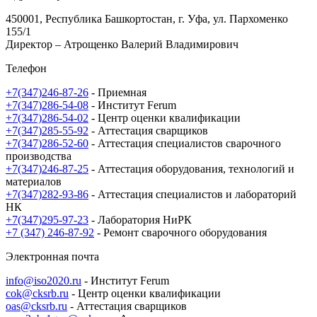
450001, Республика Башкортостан, г. Уфа, ул. Пархоменко
155/1
Директор – Атрощенко Валерий Владимирович
Телефон
+7(347)246-87-26
- Приемная
+7(347)286-54-08
- Институт Ferum
+7(347)286-54-02
- Центр оценки квалификации
+7(347)285-55-92
- Аттестация сварщиков
+7(347)286-52-60
- Аттестация специалистов сварочного
производства
+7(347)246-87-25
- Аттестация оборудования, технологий и
материалов
+7(347)282-93-86
- Аттестация специалистов и лабораторий
НК
+7(347)295-97-23
- Лаборатория НиРК
+7 (347) 246-87-92
- Ремонт сварочного оборудования
Электронная почта
info@iso2020.ru
- Институт Ferum
cok@cksrb.ru
- Центр оценки квалификации
oas@cksrb.ru
- Аттестация сварщиков