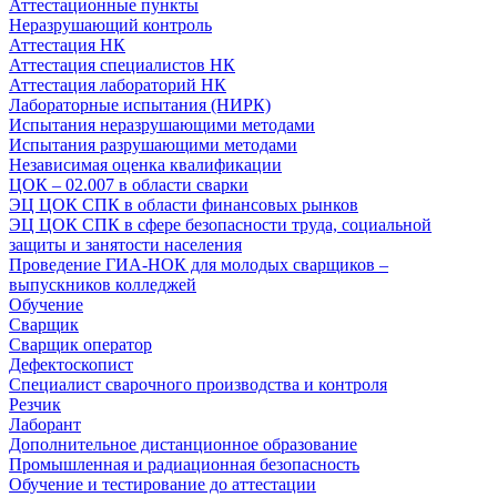
Аттестационные пункты
Неразрушающий контроль
Аттестация НК
Аттестация специалистов НК
Аттестация лабораторий НК
Лабораторные испытания (НИРК)
Испытания неразрушающими методами
Испытания разрушающими методами
Независимая оценка квалификации
ЦОК – 02.007 в области сварки
ЭЦ ЦОК СПК в области финансовых рынков
ЭЦ ЦОК СПК в сфере безопасности труда, социальной
защиты и занятости населения
Проведение ГИА-НОК для молодых сварщиков –
выпускников колледжей
Обучение
Сварщик
Сварщик оператор
Дефектоскопист
Специалист сварочного производства и контроля
Резчик
Лаборант
Дополнительное дистанционное образование
Промышленная и радиационная безопасность
Обучение и тестирование до аттестации