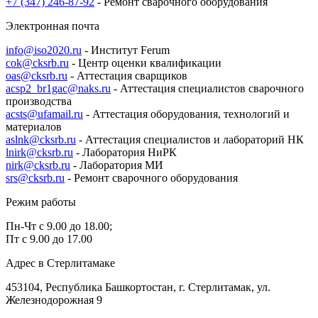
+7 (347) 246-87-92
- Ремонт сварочного оборудования
Электронная почта
info@iso2020.ru
- Институт Ferum
cok@cksrb.ru
- Центр оценки квалификации
oas@cksrb.ru
- Аттестация сварщиков
acsp2_br1gac@naks.ru
- Аттестация специалистов сварочного
производства
acsts@ufamail.ru
- Аттестация оборудования, технологий и
материалов
aslnk@cksrb.ru
- Аттестация специалистов и лабораторий НК
lnirk@cksrb.ru
- Лаборатория НиРК
nirk@cksrb.ru
- Лаборатория МИ
srs@cksrb.ru
- Ремонт сварочного оборудования
Режим работы
Пн-Чт с 9.00 до 18.00;
Пт с 9.00 до 17.00
Адрес в Стерлитамаке
453104, Республика Башкортостан, г. Стерлитамак, ул.
Железнодорожная 9