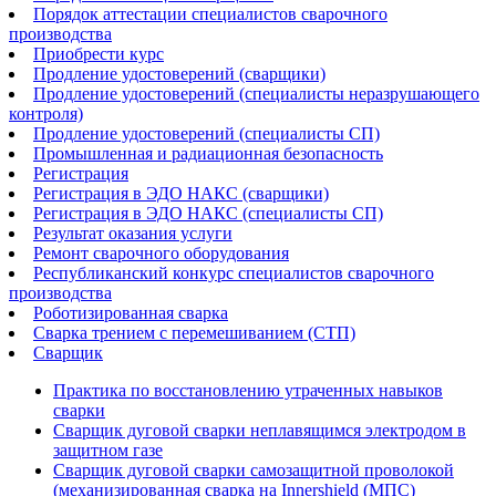
Порядок аттестации специалистов сварочного
производства
Приобрести курс
Продление удостоверений (сварщики)
Продление удостоверений (специалисты неразрушающего
контроля)
Продление удостоверений (специалисты СП)
Промышленная и радиационная безопасность
Регистрация
Регистрация в ЭДО НАКС (сварщики)
Регистрация в ЭДО НАКС (специалисты СП)
Результат оказания услуги
Ремонт сварочного оборудования
Республиканский конкурс специалистов сварочного
производства
Роботизированная сварка​
Сварка трением с перемешиванием (СТП)
Сварщик
Практика по восстановлению утраченных навыков
сварки
Сварщик дуговой сварки неплавящимся электродом в
защитном газе
Сварщик дуговой сварки самозащитной проволокой
(механизированная сварка на Innershield (МПС)