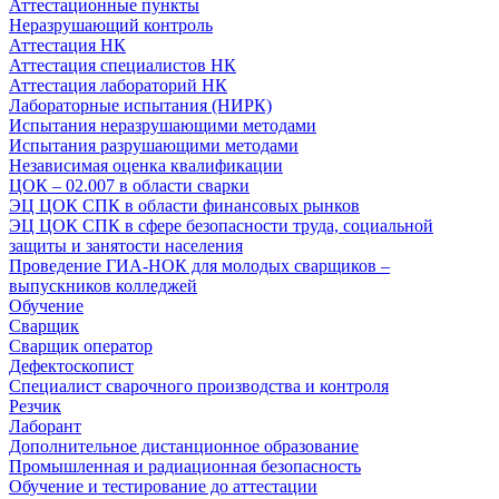
Аттестационные пункты
Неразрушающий контроль
Аттестация НК
Аттестация специалистов НК
Аттестация лабораторий НК
Лабораторные испытания (НИРК)
Испытания неразрушающими методами
Испытания разрушающими методами
Независимая оценка квалификации
ЦОК – 02.007 в области сварки
ЭЦ ЦОК СПК в области финансовых рынков
ЭЦ ЦОК СПК в сфере безопасности труда, социальной
защиты и занятости населения
Проведение ГИА-НОК для молодых сварщиков –
выпускников колледжей
Обучение
Сварщик
Сварщик оператор
Дефектоскопист
Специалист сварочного производства и контроля
Резчик
Лаборант
Дополнительное дистанционное образование
Промышленная и радиационная безопасность
Обучение и тестирование до аттестации