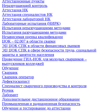
Аттестационные пункты
Неразрушающий контроль
Аттестация НК
Аттестация специалистов НК
Аттестация лабораторий НК
Лабораторные испытания (НИРК)
Испытания неразрушающими методами
Испытания разрушающими методами
Независимая оценка квалификации
ЦОК – 02.007 в области сварки
ЭЦ ЦОК СПК в области финансовых рынков
ЭЦ ЦОК СПК в сфере безопасности труда, социальной
защиты и занятости населения
Проведение ГИА-НОК для молодых сварщиков –
выпускников колледжей
Обучение
Сварщик
Сварщик оператор
Дефектоскопист
Специалист сварочного производства и контроля
Резчик
Лаборант
Дополнительное дистанционное образование
Промышленная и радиационная безопасность
Обучение и тестирование до аттестации