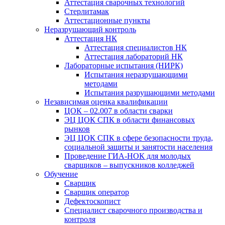
Аттестация сварочных технологий
Стерлитамак
Аттестационные пункты
Неразрушающий контроль
Аттестация НК
Аттестация специалистов НК
Аттестация лабораторий НК
Лабораторные испытания (НИРК)
Испытания неразрушающими
методами
Испытания разрушающими методами
Независимая оценка квалификации
ЦОК – 02.007 в области сварки
ЭЦ ЦОК СПК в области финансовых
рынков
ЭЦ ЦОК СПК в сфере безопасности труда,
социальной защиты и занятости населения
Проведение ГИА-НОК для молодых
сварщиков – выпускников колледжей
Обучение
Сварщик
Сварщик оператор
Дефектоскопист
Специалист сварочного производства и
контроля