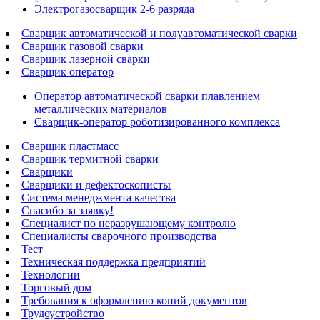
Электрогазосварщик 2-6 разряда
Сварщик автоматической и полуавтоматической сварки
Сварщик газовой сварки
Сварщик лазерной сварки
Сварщик оператор
Оператор автоматической сварки плавлением
металлических материалов
Сварщик-оператор роботизированного комплекса
Сварщик пластмасс
Сварщик термитной сварки
Сварщики
Сварщики и дефектоскописты
Система менеджмента качества
Спасибо за заявку!
Специалист по неразрушающему контролю
Специалисты сварочного производства
Тест
Техническая поддержка предприятий
Технологии
Торговый дом
Требования к оформлению копий документов
Трудоустройство