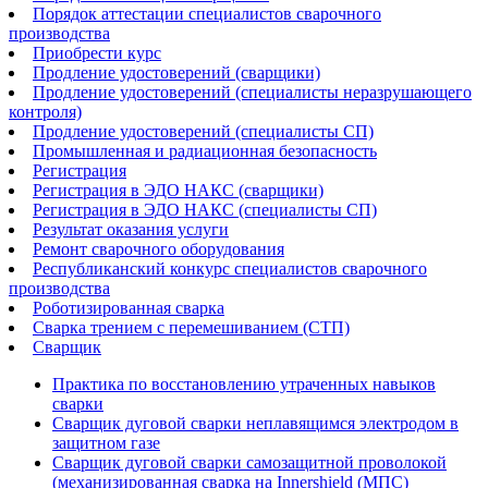
Порядок аттестации специалистов сварочного
производства
Приобрести курс
Продление удостоверений (сварщики)
Продление удостоверений (специалисты неразрушающего
контроля)
Продление удостоверений (специалисты СП)
Промышленная и радиационная безопасность
Регистрация
Регистрация в ЭДО НАКС (сварщики)
Регистрация в ЭДО НАКС (специалисты СП)
Результат оказания услуги
Ремонт сварочного оборудования
Республиканский конкурс специалистов сварочного
производства
Роботизированная сварка​
Сварка трением с перемешиванием (СТП)
Сварщик
Практика по восстановлению утраченных навыков
сварки
Сварщик дуговой сварки неплавящимся электродом в
защитном газе
Сварщик дуговой сварки самозащитной проволокой
(механизированная сварка на Innershield (МПС)