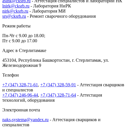
aslnk@cksrb.ru
- Аттестация специалистов и лабораторий НК
lnirk@cksrb.ru
- Лаборатория НиРК
nirk@cksrb.ru
- Лаборатория МИ
srs@cksrb.ru
- Ремонт сварочного оборудования
Режим работы
Пн-Чт с 9.00 до 18.00;
Пт с 9.00 до 17.00
Адрес в Стерлитамаке
453104, Республика Башкортостан, г. Стерлитамак, ул.
Железнодорожная 9
Телефон
+7 (347) 328-71-61
,
+7 (347) 328-59-91
- Аттестация сварщиков
и специалистов
+7 (347) 246-96-44
,
+7 (347) 328-71-64
- Аттестация
технологий, оборудования
Электронная почта
naks-systema@yandex.ru
- Аттестация сварщиков и
специалистов