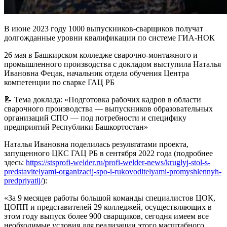
В июне 2023 году 1000 выпускников-сварщиков получат
долгожданные уровни квалификации по системе ГИА-НОК
26 мая в Башкирском колледже сварочно-монтажного и
промышленного производства с докладом выступила Наталья
Ивановна Фецак, начальник отдела обучения Центра
компетенции по сварке ГАЦ РБ
📝 Тема доклада: «Подготовка рабочих кадров в области
сварочного производства — выпускников образовательных
организаций СПО — под потребности и специфику
предприятий Республики Башкортостан»
Наталья Ивановна поделилась результатами проекта,
запущенного ЦКС ГАЦ РБ в сентября 2022 года (подробнее
здесь:
https://stsprofi-welder.ru/profi-welder-news/kruglyj-stol-s-
predstavitelyami-organizacij-spo-i-rukovoditelyami-promyshlennyh-
predpriyatij/
):
«За 9 месяцев работы большой команды специалистов ЦОК,
ЦОПП и представителей 29 колледжей, осуществляющих в
этом году выпуск более 900 сварщиков, сегодня имеем все
необходимые условия для реализации этого масштабного,