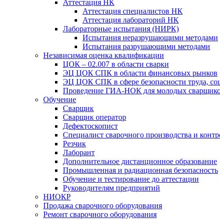
Аттестация НК
Аттестация специалистов НК
Аттестация лабораторий НК
Лабораторные испытания (НИРК)
Испытания неразрушающими методами
Испытания разрушающими методами
Независимая оценка квалификации
ЦОК – 02.007 в области сварки
ЭЦ ЦОК СПК в области финансовых рынков
ЭЦ ЦОК СПК в сфере безопасности труда, со
Проведение ГИА-НОК для молодых сварщико
Обучение
Сварщик
Сварщик оператор
Дефектоскопист
Специалист сварочного производства и контр
Резчик
Лаборант
Дополнительное дистанционное образование
Промышленная и радиационная безопасность
Обучение и тестирование до аттестации
Руководителям предприятий
НИОКР
Продажа сварочного оборудования
Ремонт сварочного оборудования