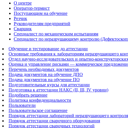
О центре
Оператор-термист
Поступающим на обучение
Резчик
Руководителям предприятий
Сварщик
Специалист по механическим испытаниям
Специалист по неразрушающему контролю (Дефектоскоп
Обучение и тестирование до аттестации
Основные требования к лабораториям неразрушающего кон
Отдел научно-исследовательских и опытно-конструкторских
Оценка и управление рисками — коммерческое предложени
Перечень необходимых документов
Подача документов на обучение ДПО
Подача документов на обучение ПО
Подготовительные курсы для аттестации
Подготовка к аттестации НАКС (II, III, IV уровни)
Подобрать решение
Политика конфиденциальности
Пользователи
Пользовательское соглашение
Порядок аттестации лабораторий неразрушающего контроля
Порядок аттестации сварочного оборудования
Порядок аттестации сварочных технологий