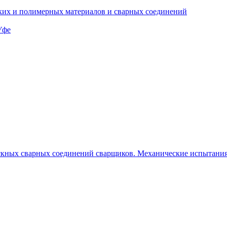
ких и полимерных материалов и сварных соединений
Уфе
кных сварных соединений сварщиков. Механические испытания