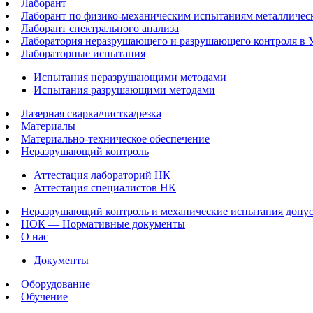
Лаборант
Лаборант по физико-механическим испытаниям металличес
Лаборант спектрального анализа
Лаборатория неразрушающего и разрушающего контроля в 
Лабораторные испытания
Испытания неразрушающими методами
Испытания разрушающими методами
Лазерная сварка/чистка/резка
Материалы
Материально-техническое обеспечение
Неразрушающий контроль
Аттестация лабораторий НК
Аттестация специалистов НК
Неразрушающий контроль и механические испытания допус
НОК — Нормативные документы
О нас
Документы
Оборудование
Обучение