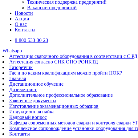
Техническая поддержка предприятий
Вакансии предприятий
Новости
Акции
О нас
Контакты
8-800-533-30-23
Whatsapp
Аттестация сварочного оборудования в соответствии с С РД
Аттестация согласно СНК ОПО РОНКТД
Газорезчик
Где и по каким квалификациям можно пройти НОК?
Главная
Дистанционное обучение
Дозиметрист
Дополнительное профессиональное образование
Заявочные документы
Изготовление экзаменационных образцов
Индукционная пайка​
Кадровый вопрос
Кафедра современных методов сварки и контроля сварки 
Комплексное сопровождение установки оборудования для т
Контакты