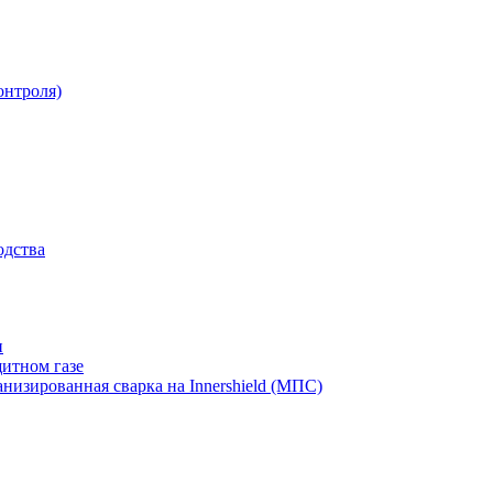
онтроля)
одства
и
итном газе
изированная сварка на Innershield (МПС)