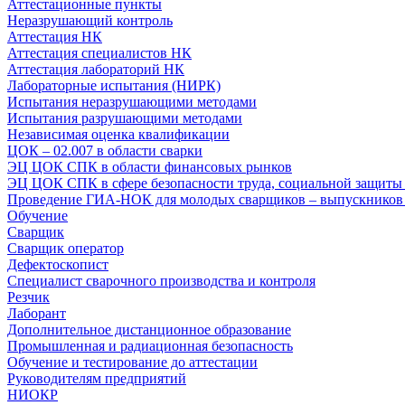
Аттестационные пункты
Неразрушающий контроль
Аттестация НК
Аттестация специалистов НК
Аттестация лабораторий НК
Лабораторные испытания (НИРК)
Испытания неразрушающими методами
Испытания разрушающими методами
Независимая оценка квалификации
ЦОК – 02.007 в области сварки
ЭЦ ЦОК СПК в области финансовых рынков
ЭЦ ЦОК СПК в сфере безопасности труда, социальной защиты 
Проведение ГИА-НОК для молодых сварщиков – выпускников
Обучение
Сварщик
Сварщик оператор
Дефектоскопист
Специалист сварочного производства и контроля
Резчик
Лаборант
Дополнительное дистанционное образование
Промышленная и радиационная безопасность
Обучение и тестирование до аттестации
Руководителям предприятий
НИОКР