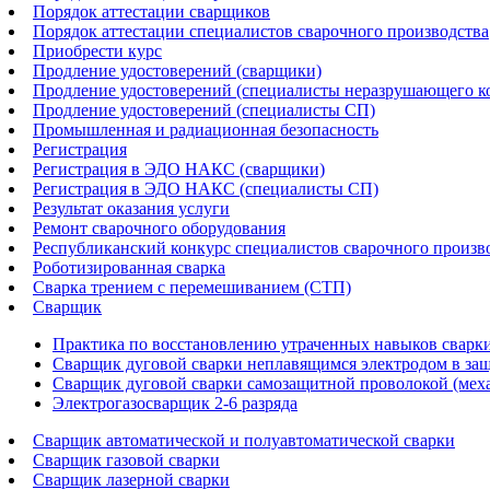
Порядок аттестации сварщиков
Порядок аттестации специалистов сварочного производства
Приобрести курс
Продление удостоверений (сварщики)
Продление удостоверений (специалисты неразрушающего к
Продление удостоверений (специалисты СП)
Промышленная и радиационная безопасность
Регистрация
Регистрация в ЭДО НАКС (сварщики)
Регистрация в ЭДО НАКС (специалисты СП)
Результат оказания услуги
Ремонт сварочного оборудования
Республиканский конкурс специалистов сварочного произв
Роботизированная сварка​
Сварка трением с перемешиванием (СТП)
Сварщик
Практика по восстановлению утраченных навыков сварк
Сварщик дуговой сварки неплавящимся электродом в защ
Сварщик дуговой сварки самозащитной проволокой (механ
Электрогазосварщик 2-6 разряда
Сварщик автоматической и полуавтоматической сварки
Сварщик газовой сварки
Сварщик лазерной сварки