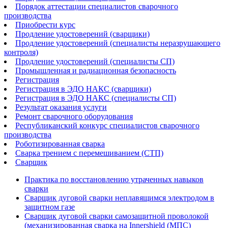
Порядок аттестации специалистов сварочного
производства
Приобрести курс
Продление удостоверений (сварщики)
Продление удостоверений (специалисты неразрушающего
контроля)
Продление удостоверений (специалисты СП)
Промышленная и радиационная безопасность
Регистрация
Регистрация в ЭДО НАКС (сварщики)
Регистрация в ЭДО НАКС (специалисты СП)
Результат оказания услуги
Ремонт сварочного оборудования
Республиканский конкурс специалистов сварочного
производства
Роботизированная сварка​
Сварка трением с перемешиванием (СТП)
Сварщик
Практика по восстановлению утраченных навыков
сварки
Сварщик дуговой сварки неплавящимся электродом в
защитном газе
Сварщик дуговой сварки самозащитной проволокой
(механизированная сварка на Innershield (МПС)