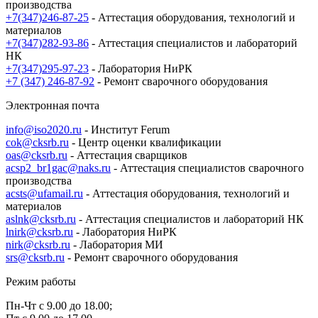
производства
+7(347)246-87-25
- Аттестация оборудования, технологий и
материалов
+7(347)282-93-86
- Аттестация специалистов и лабораторий
НК
+7(347)295-97-23
- Лаборатория НиРК
+7 (347) 246-87-92
- Ремонт сварочного оборудования
Электронная почта
info@iso2020.ru
- Институт Ferum
cok@cksrb.ru
- Центр оценки квалификации
oas@cksrb.ru
- Аттестация сварщиков
acsp2_br1gac@naks.ru
- Аттестация специалистов сварочного
производства
acsts@ufamail.ru
- Аттестация оборудования, технологий и
материалов
aslnk@cksrb.ru
- Аттестация специалистов и лабораторий НК
lnirk@cksrb.ru
- Лаборатория НиРК
nirk@cksrb.ru
- Лаборатория МИ
srs@cksrb.ru
- Ремонт сварочного оборудования
Режим работы
Пн-Чт с 9.00 до 18.00;