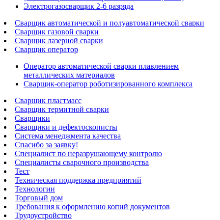
Электрогазосварщик 2-6 разряда
Сварщик автоматической и полуавтоматической сварки
Сварщик газовой сварки
Сварщик лазерной сварки
Сварщик оператор
Оператор автоматической сварки плавлением
металлических материалов
Сварщик-оператор роботизированного комплекса
Сварщик пластмасс
Сварщик термитной сварки
Сварщики
Сварщики и дефектоскописты
Система менеджмента качества
Спасибо за заявку!
Специалист по неразрушающему контролю
Специалисты сварочного производства
Тест
Техническая поддержка предприятий
Технологии
Торговый дом
Требования к оформлению копий документов
Трудоустройство