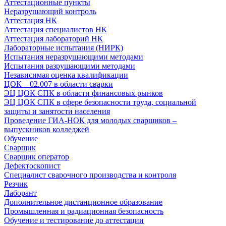
Аттестационные пункты
Неразрушающий контроль
Аттестация НК
Аттестация специалистов НК
Аттестация лабораторий НК
Лабораторные испытания (НИРК)
Испытания неразрушающими методами
Испытания разрушающими методами
Независимая оценка квалификации
ЦОК – 02.007 в области сварки
ЭЦ ЦОК СПК в области финансовых рынков
ЭЦ ЦОК СПК в сфере безопасности труда, социальной
защиты и занятости населения
Проведение ГИА-НОК для молодых сварщиков –
выпускников колледжей
Обучение
Сварщик
Сварщик оператор
Дефектоскопист
Специалист сварочного производства и контроля
Резчик
Лаборант
Дополнительное дистанционное образование
Промышленная и радиационная безопасность
Обучение и тестирование до аттестации